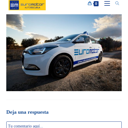
Ir
0
al
contenido
Deja una respuesta
Comentario