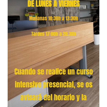
DE LUNES A VIERNES
Mañanas 10:30h a 13:30h
Tardes 17:00h a 20.30h
Cuando se realice un curso
intensivo presencial, se os
avisará del horario y la