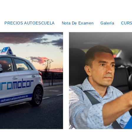
PRECIOS CARNET DE CONDUCI
PRECIOS AUTOESCUELA
Nota De Examen
Galería
CURS