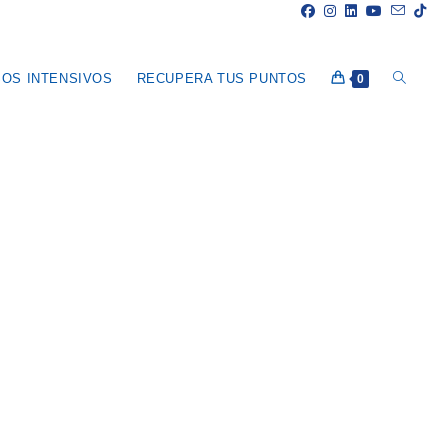
Alternar
OS INTENSIVOS
RECUPERA TUS PUNTOS
0
Búsqued
De
La
Web