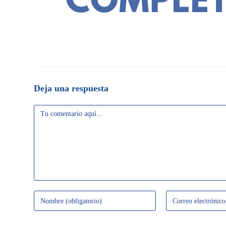
Deja una respuesta
Comentario
Introduce
Introduce
tu
tu
nombre
dirección