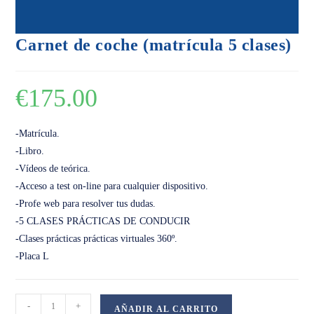
Carnet de coche (matrícula 5 clases)
€
175.00
-Matrícula.
-Libro.
-Vídeos de teórica.
-Acceso a test on-line para cualquier dispositivo.
-Profe web para resolver tus dudas.
-5 CLASES PRÁCTICAS DE CONDUCIR
-Clases prácticas prácticas virtuales 360º.
-Placa L
Carnet
-
+
AÑADIR AL CARRITO