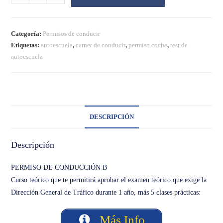
de
coche
(matrícula
Categoría:
Permisos de conducir
5
Etiquetas:
autoescuela
,
carnet de conducir
,
permiso coche
,
test de
clases)
autoescuela
cantidad
DESCRIPCIÓN
Descripción
PERMISO DE CONDUCCIÓN B
Curso teórico que te permitirá aprobar el examen teórico que exige la
Dirección General de Tráfico durante 1 año, más 5 clases prácticas:
Más Info