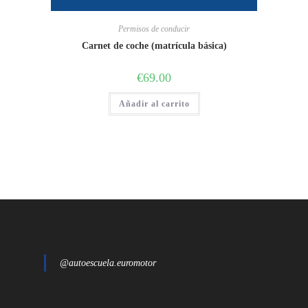
Permisos de conducir
Carnet de coche (matrícula básica)
€
69.00
Añadir al carrito
@autoescuela.euromotor